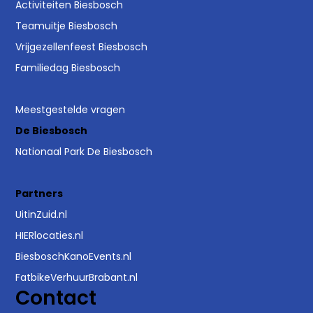
Activiteiten Biesbosch
Teamuitje Biesbosch
Vrijgezellenfeest Biesbosch
Familiedag Biesbosch
Meestgestelde vragen
De Biesbosch
Nationaal Park De Biesbosch
Partners
UitinZuid.nl
HIERlocaties.nl
BiesboschKanoEvents.nl
FatbikeVerhuurBrabant.nl
Contact