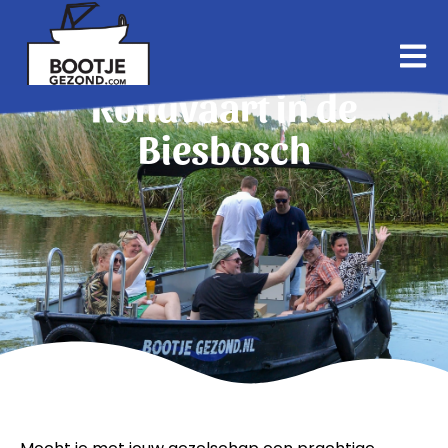
Rondvaart in de
Biesbosch