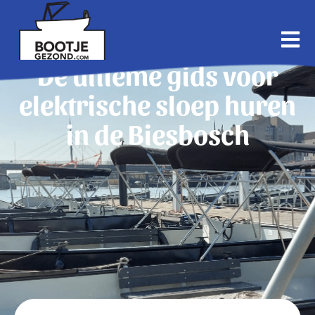
De ultieme gids voor
elektrische sloep huren
in de Biesbosch